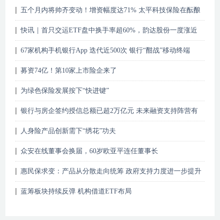
五个月内将帅齐变动！增资幅度达71% 太平科技保险在酝酿
什么“大招”
快讯｜首只交运ETF盘中换手率超60%，韵达股份一度涨近
8%
67家机构手机银行App 迭代近500次 银行“酣战”移动终端
募资74亿！第10家上市险企来了
为绿色保险发展按下“快进键”
银行与房企签约授信总额已超2万亿元 未来融资支持阵营有
望扩容
人身险产品创新需下“绣花”功夫
众安在线董事会换届，60岁欧亚平连任董事长
惠民保求变：产品从分散走向统筹 政府支持力度进一步提升
蓝筹板块持续反弹 机构借道ETF布局