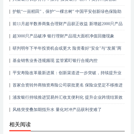
护航“一亩稻田”，保护“一棵古树” 中国平安创新绿色保险助
力乡村产业振兴
前11月超半数券商集合理财产品获正收益 新增超2000只产品
备案
超3000只产品破净 银行理财产品现大面积净值回撤现象
研判明年下半年投资机会或更大 险资看好“安全”与“发展”两
大投资主线
基金销售业务违规频现 监管紧盯银行合规内控
平安寿险改革最新进展：创新渠道进一步突破，持续提升业
务品质
首家合资转外商独资寿险公司获批更名 保险业坚定不移推进
高水平对外开放
浦发银行持续推进贸易外汇收支便利化 提升企业跨境结算效
率
风格突变叠加期指升水 量化对冲产品获利变难了
相关阅读