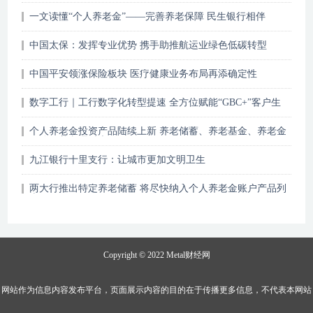
一文读懂“个人养老金”——完善养老保障 民生银行相伴
中国太保：发挥专业优势 携手助推航运业绿色低碳转型
中国平安领涨保险板块 医疗健康业务布局再添确定性
数字工行｜工行数字化转型提速 全方位赋能“GBC+”客户生
态
个人养老金投资产品陆续上新 养老储蓄、养老基金、养老金
保险、养老理财大PK
九江银行十里支行：让城市更加文明卫生
两大行推出特定养老储蓄 将尽快纳入个人养老金账户产品列
表
Copyright © 2022
Metal财经网
网站作为信息内容发布平台，页面展示内容的目的在于传播更多信息，不代表本网站