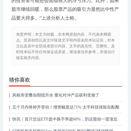
的投资者可能还会面临很大的浮亏压力。此外，如果
股市继续回暖，那么股票产品的吸引力显然比中性产
品要大得多。”上述分析人士称。
免责声明：本文为转载，非本网原创内容，不代表本网观
点。其原创性以及文中陈述文字和内容未经本站证实，对本
文以及其中全部或者部分内容、文字的真实性、完整性、及
时性本站不作任何保证或承诺，请读者仅作参考，并请自行
核实相关内容。
猜你喜欢
风格突变叠加期指升水 量化对冲产品获利变难了
五个月内将帅齐变动！增资幅度达71% 太平科技保险在酝酿
什么“大招”
快讯｜首只交运ETF盘中换手率超60%，韵达股份一度涨近
8%