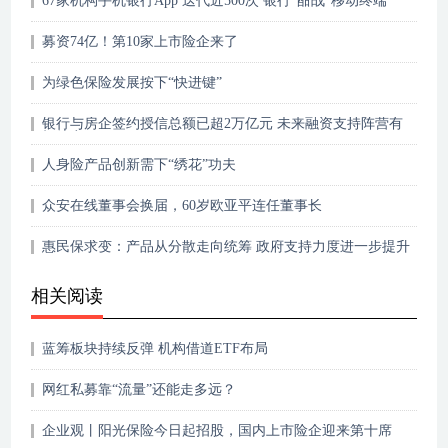
67家机构手机银行App 迭代近500次 银行“酣战”移动终端
募资74亿！第10家上市险企来了
为绿色保险发展按下“快进键”
银行与房企签约授信总额已超2万亿元 未来融资支持阵营有
望扩容
人身险产品创新需下“绣花”功夫
众安在线董事会换届，60岁欧亚平连任董事长
惠民保求变：产品从分散走向统筹 政府支持力度进一步提升
相关阅读
蓝筹板块持续反弹 机构借道ETF布局
网红私募靠“流量”还能走多远？
企业观丨阳光保险今日起招股，国内上市险企迎来第十席