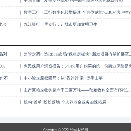
中国太保：发挥专业优势 携手助推航运业绿色低碳转型
数字工行｜工行数字化转型提速 全方位赋能“GBC+”客户生
老金
九江银行十里支行：让城市更加文明卫生
品列
监管定调打造REITs市场“保租房板块” 新发项目有望扩展至
线城市
0%
惠民保用户洞察报告：54.4%用户购买的第一份商业保险是
民保
作不
中小险企股权困局：从“香饽饽”到“烫手山芋”
主产区粮企收购超六千三百万吨——秋粮收购全面有序推进
机构“首单”纷纷落地 个人养老金业务加速拓展
Copyright © 2022
Metal财经网