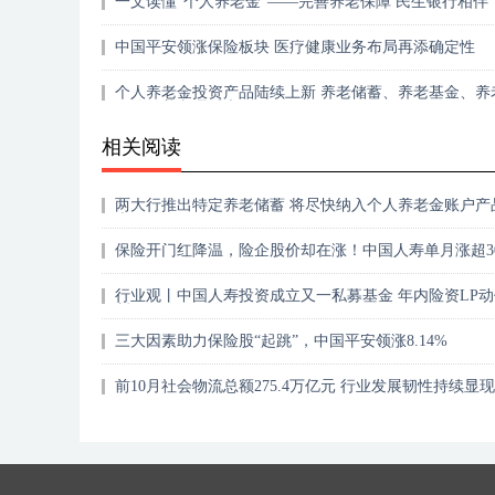
一文读懂“个人养老金”——完善养老保障 民生银行相伴
中国平安领涨保险板块 医疗健康业务布局再添确定性
个人养老金投资产品陆续上新 养老储蓄、养老基金、养
保险、养老理财大PK
相关阅读
两大行推出特定养老储蓄 将尽快纳入个人养老金账户产
表
保险开门红降温，险企股价却在涨！中国人寿单月涨超3
行业观丨中国人寿投资成立又一私募基金 年内险资LP动
断
三大因素助力保险股“起跳”，中国平安领涨8.14%
前10月社会物流总额275.4万亿元 行业发展韧性持续显现