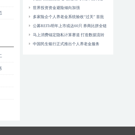
世界投资资金避险倾向加强
态
多家险企个人养老金系统验收“过关” 首批
个人养老金保险产品出炉
公募REITs明年上市或达60只 券商比拼全链
条金融服务
马上消费锚定隐私计算赛道 打造数据流转
与安全保护共存生态
中国民生银行正式推出个人养老金服务
二
惠