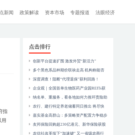
点新闻
政策解读
资本市场
专题报道
法眼经济
点击排行
创新平台提速扩围 激发外贸“新活力”
多个黑色系品种期价联袂走高 机构称能否
延续强势应关注需求端
深度调查！阻断“代理退保”获利回路！
企业观｜全国首单生物医药产业园REITs获
准发行
纳名单、重服务，看各地如何力推环责险助
力“绿水青山”
农行、建行特定养老储蓄同日推出 将尽快
府指
放入个人养老金账户产品列表
嘉实基金高群山：多策略资产配置力争稳步
以用
积累超额收益
友邦保险回购超230亿港元、新华保险获股
东增持，保险股“抄底”时机已到？
农信社改革按下“加速键” 又一省级农商行