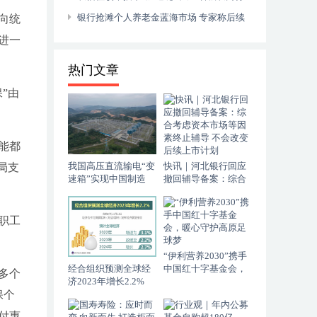
拟组建成立
银行抢滩个人养老金蓝海市场 专家称后续
向统
产品种类将不断丰富
进一
热门文章
”由
能都
我国高压直流输电“变
快讯｜河北银行回应
局支
速箱”实现中国制造
撤回辅导备案：综合
考虑资本市场等因素
终止辅导 不会改变后
续上市计划
职工
“伊利营养2030”携手
经合组织预测全球经
中国红十字基金会，
多个
济2023年增长2.2%
暖心守护高原足球梦
保个
付惠