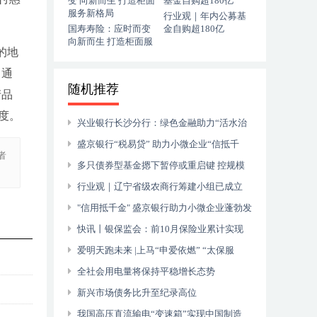
行业观｜年内公募基
国寿寿险：应时而变
金自购超180亿
向新而生 打造柜面服
的地
务新格局
，通
随机推荐
产品
度。
兴业银行长沙分行：绿色金融助力“活水治
水”
盛京银行“税易贷” 助力小微企业“信抵千
者
金”
多只债券型基金摁下暂停或重启键 控规模
保障平稳运作是主因
行业观｜辽宁省级农商行筹建小组已成立
各地省联社改革加速推进
"信用抵千金" 盛京银行助力小微企业蓬勃发
展
快讯丨银保监会：前10月保险业累计实现
原保费收入4.1万亿元
爱明天跑未来 |上马“申爱依燃” “太保服
务”全程守护
全社会用电量将保持平稳增长态势
新兴市场债务比升至纪录高位
我国高压直流输电“变速箱”实现中国制造