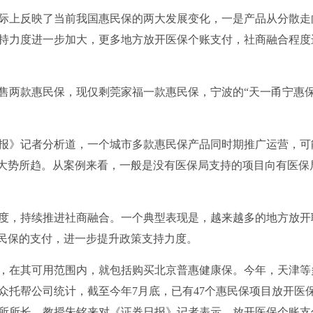
际上反映了当前我国惠民保的两大发展变化，一是产品从分散走
持力度进一步加大，更多地方放开医保个账支付，社商融合程度
售两款惠民保，现仅剩莞家福一款惠民保，宁波的“天一甬宁惠保
报》记者分析道，一个城市多款惠民保产品同时期推广运营，可
是大势所趋。从案例来看，一般是没有医保局支持的项目向有医保
度，持续推进社商融合。一个典型表现是，越来越多的地方放开
惠民保的支付，进一步提升政策支持力度。
度，在其可用范围内，就包括购买北京普惠健康保。今年，天津等
众托帮公司统计，截至今年7月底，已有47个惠民保项目放开医
所所长、教授朱铭来对《证券日报》记者表示，放开医保个账支