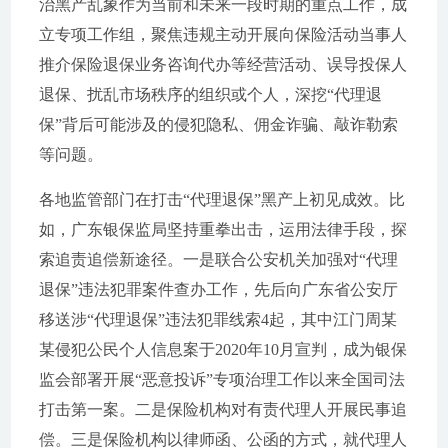
治黑产乱象作为当前和未来一段时期的重点工作，成
立专项工作组，聚焦违规主动开展向保险活动当事人
推介保险退保业务咨询代办等经营活动、误导投保人
退保、扰乱市场秩序的组织或个人，深挖“代理退
保”背后可能涉及的侵犯隐私、佣金诈骗、敲诈勒索
等问题。
各地监管部门在打击“代理退保”黑产上初见成效。比
如，广东银保监局坚持重拳出击，运用法律手段，探
索追责追偿新途径。一是联合公安机关加强对“代理
退保”违法犯罪案件查办工作，先后向广东省公安厅
移送涉“代理退保”违法犯罪线索4起，其中江门周某
某侵犯公民个人信息案于2020年10月宣判，成为银保
监会部署开展“恶意投诉”专项治理工作以来全国司法
打击第一案。二是保险机构对有责代理人开展民事追
偿。三是保险机构以律师函、公函的方式，就代理人