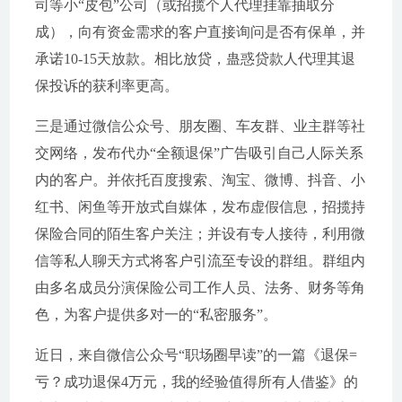
司等小“皮包”公司（或招揽个人代理挂靠抽取分
成），向有资金需求的客户直接询问是否有保单，并
承诺10-15天放款。相比放贷，蛊惑贷款人代理其退
保投诉的获利率更高。
三是通过微信公众号、朋友圈、车友群、业主群等社
交网络，发布代办“全额退保”广告吸引自己人际关系
内的客户。并依托百度搜索、淘宝、微博、抖音、小
红书、闲鱼等开放式自媒体，发布虚假信息，招揽持
保险合同的陌生客户关注；并设有专人接待，利用微
信等私人聊天方式将客户引流至专设的群组。群组内
由多名成员分演保险公司工作人员、法务、财务等角
色，为客户提供多对一的“私密服务”。
近日，来自微信公众号“职场圈早读”的一篇《退保=
亏？成功退保4万元，我的经验值得所有人借鉴》的