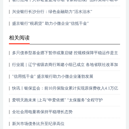
富
兴业银行长沙分行：绿色金融助力“活水治水”
盛京银行“税易贷” 助力小微企业“信抵千金”
相关阅读
多只债券型基金摁下暂停或重启键 控规模保障平稳运作是主
因
行业观｜辽宁省级农商行筹建小组已成立 各地省联社改革加
速推进
"信用抵千金" 盛京银行助力小微企业蓬勃发展
快讯丨银保监会：前10月保险业累计实现原保费收入4.1万亿
元
爱明天跑未来 |上马“申爱依燃” “太保服务”全程守护
全社会用电量将保持平稳增长态势
新兴市场债务比升至纪录高位