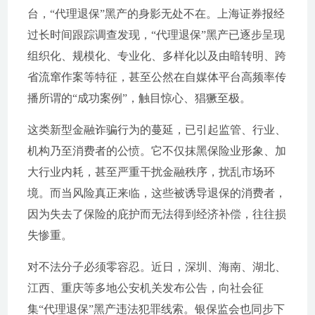
台，“代理退保”黑产的身影无处不在。上海证券报经
过长时间跟踪调查发现，“代理退保”黑产已逐步呈现
组织化、规模化、专业化、多样化以及由暗转明、跨
省流窜作案等特征，甚至公然在自媒体平台高频率传
播所谓的“成功案例”，触目惊心、猖獗至极。
这类新型金融诈骗行为的蔓延，已引起监管、行业、
机构乃至消费者的公愤。它不仅抹黑保险业形象、加
大行业内耗，甚至严重干扰金融秩序，扰乱市场环
境。而当风险真正来临，这些被诱导退保的消费者，
因为失去了保险的庇护而无法得到经济补偿，往往损
失惨重。
对不法分子必须零容忍。近日，深圳、海南、湖北、
江西、重庆等多地公安机关发布公告，向社会征
集“代理退保”黑产违法犯罪线索。银保监会也同步下