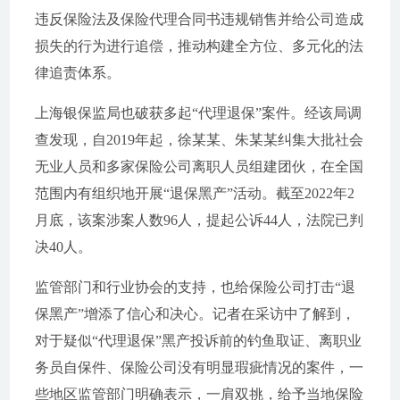
违反保险法及保险代理合同书违规销售并给公司造成
损失的行为进行追偿，推动构建全方位、多元化的法
律追责体系。
上海银保监局也破获多起“代理退保”案件。经该局调
查发现，自2019年起，徐某某、朱某某纠集大批社会
无业人员和多家保险公司离职人员组建团伙，在全国
范围内有组织地开展“退保黑产”活动。截至2022年2
月底，该案涉案人数96人，提起公诉44人，法院已判
决40人。
监管部门和行业协会的支持，也给保险公司打击“退
保黑产”增添了信心和决心。记者在采访中了解到，
对于疑似“代理退保”黑产投诉前的钓鱼取证、离职业
务员自保件、保险公司没有明显瑕疵情况的案件，一
些地区监管部门明确表示，一肩双挑，给予当地保险