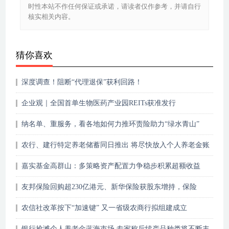
时性本站不作任何保证或承诺，请读者仅作参考，并请自行
核实相关内容。
猜你喜欢
深度调查！阻断“代理退保”获利回路！
企业观｜全国首单生物医药产业园REITs获准发行
纳名单、重服务，看各地如何力推环责险助力“绿水青山”
农行、建行特定养老储蓄同日推出 将尽快放入个人养老金账
户产品列表
嘉实基金高群山：多策略资产配置力争稳步积累超额收益
友邦保险回购超230亿港元、新华保险获股东增持，保险
股“抄底”时机已到？
农信社改革按下“加速键” 又一省级农商行拟组建成立
银行抢滩个人养老金蓝海市场 专家称后续产品种类将不断丰