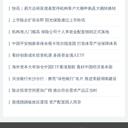
核心能力
快讯｜易方达裕富债基暂停机构客户大额申购及大额转换转
入业务
上市险企扩容在即 阳光保险通过上市聆讯
机构准入门槛高 保险公司个人养老金配套细则正式落地
中国平安独家承保央视卡塔尔报道团 打造体育产业保障体系
看好创新成长投资机遇 多路资金涌入ETF
海外资本大举加仓中国ETF看涨期权 看好中国经济基本面
兴业银行长沙分行：擦亮“绿色银行”名片 推进美丽湖南建设
险企投资空间更加广阔 推出符合需求产品正当时
股债跷跷板效应显现 资产配置因人而异