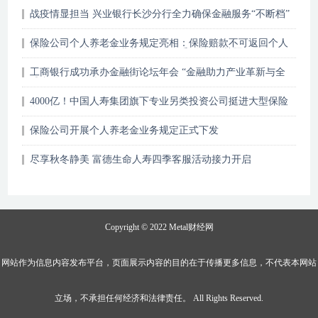
战疫情显担当 兴业银行长沙分行全力确保金融服务“不断档”
保险公司个人养老金业务规定亮相：保险赔款不可返回个人
养老金资金账户，专业养老险公司受到特别“关照”
工商银行成功承办金融街论坛年会 “金融助力产业革新与全
球合作”平行论坛
4000亿！中国人寿集团旗下专业另类投资公司挺进大型保险
资管公司行列
保险公司开展个人养老金业务规定正式下发
尽享秋冬静美 富德生命人寿四季客服活动接力开启
Copyright © 2022
Metal财经网
网站作为信息内容发布平台，页面展示内容的目的在于传播更多信息，不代表本网站
立场，不承担任何经济和法律责任。 All Rights Reserved.