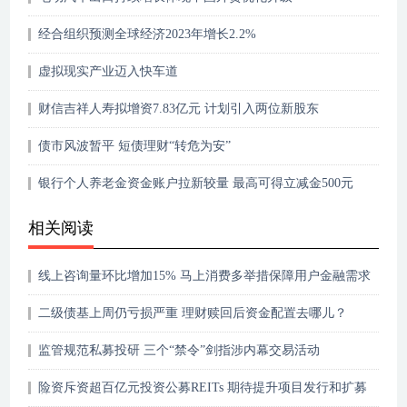
经合组织预测全球经济2023年增长2.2%
虚拟现实产业迈入快车道
财信吉祥人寿拟增资7.83亿元 计划引入两位新股东
债市风波暂平 短债理财“转危为安”
银行个人养老金资金账户拉新较量 最高可得立减金500元
相关阅读
线上咨询量环比增加15% 马上消费多举措保障用户金融需求
二级债基上周仍亏损严重 理财赎回后资金配置去哪儿？
监管规范私募投研 三个“禁令”剑指涉内幕交易活动
险资斥资超百亿元投资公募REITs 期待提升项目发行和扩募
节奏