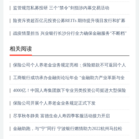
监管规范私募投研 三个“禁令”剑指涉内幕交易活动
险资斥资超百亿元投资公募REITs 期待提升项目发行和扩募
节奏
战疫情显担当 兴业银行长沙分行全力确保金融服务“不断档”
相关阅读
保险公司个人养老金业务规定亮相：保险赔款不可返回个人
养老金资金账户，专业养老险公司受到特别“关照”
工商银行成功承办金融街论坛年会 “金融助力产业革新与全
球合作”平行论坛
4000亿！中国人寿集团旗下专业另类投资公司挺进大型保险
资管公司行列
保险公司开展个人养老金业务规定正式下发
尽享秋冬静美 富德生命人寿四季客服活动接力开启
金融助跑，与“宁”同行 宁波银行燃情助力2022杭州马拉松