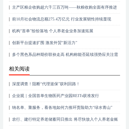
主产区粮企收购超六千三百万吨——秋粮收购全面有序推进
前10月社会物流总额275.4万亿元 行业发展韧性持续显现
机构“首单”纷纷落地 个人养老金业务加速拓展
创新平台提速扩围 激发外贸“新活力”
多个黑色系品种期价联袂走高 机构称能否延续强势应关注需
求端
相关阅读
深度调查！阻断“代理退保”获利回路！
企业观｜全国首单生物医药产业园REITs获准发行
纳名单、重服务，看各地如何力推环责险助力“绿水青山”
农行、建行特定养老储蓄同日推出 将尽快放入个人养老金账
户产品列表