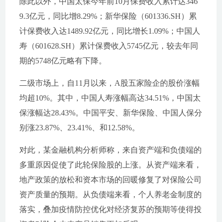
除此以外，中国太保今年前10月保费收入累计达346
9.3亿元，同比增8.29%；新华保险（601336.SH）累
计保费收入达1489.92亿元，同比增长1.09%；中国人
寿（601628.SH）累计保费收入5745亿元，较去年同
期的5748亿元略有下降。
二级市场上，自11月以来，A股五家险企的股价涨幅
均超10%。其中，中国人寿涨幅高达34.51%，中国太
保涨幅达28.43%。中国平安、新华保险、中国人保分
别涨23.87%、23.41%、和12.58%。
对此，某金融机构分析师称，来自资产端和负债端的
多重原因促使了此轮保险股的上涨。从资产端来看，
地产政策的放松和资本市场的回暖修复了对保险公司
资产质量的预期。从负债端来看，个人养老金制度的
落实，叠加疫情防控优化对经济复苏的预期等使得投