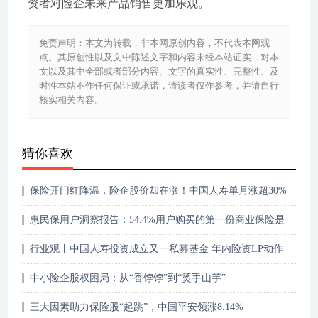
资者对险企未来产品销售更加乐观。
免责声明：本文为转载，非本网原创内容，不代表本网观
点。其原创性以及文中陈述文字和内容未经本站证实，对本
文以及其中全部或者部分内容、文字的真实性、完整性、及
时性本站不作任何保证或承诺，请读者仅作参考，并请自行
核实相关内容。
猜你喜欢
保险开门红降温，险企股价却在涨！中国人寿单月涨超30%
惠民保用户洞察报告：54.4%用户购买的第一份商业保险是
惠民保
行业观丨中国人寿投资成立又一私募基金 年内险资LP动作
不断
中小险企股权困局：从“香饽饽”到“烫手山芋”
三大因素助力保险股“起跳”，中国平安领涨8.14%