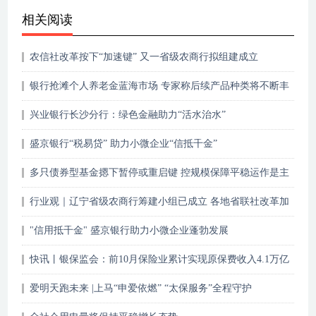
相关阅读
农信社改革按下“加速键” 又一省级农商行拟组建成立
银行抢滩个人养老金蓝海市场 专家称后续产品种类将不断丰
富
兴业银行长沙分行：绿色金融助力“活水治水”
盛京银行“税易贷” 助力小微企业“信抵千金”
多只债券型基金摁下暂停或重启键 控规模保障平稳运作是主
因
行业观｜辽宁省级农商行筹建小组已成立 各地省联社改革加
速推进
"信用抵千金" 盛京银行助力小微企业蓬勃发展
快讯丨银保监会：前10月保险业累计实现原保费收入4.1万亿
元
爱明天跑未来 |上马“申爱依燃” “太保服务”全程守护