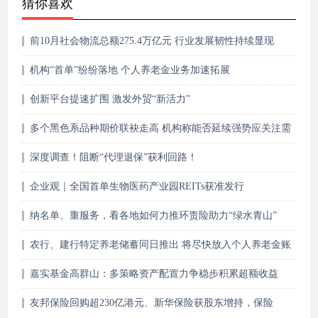
猜你喜欢
前10月社会物流总额275.4万亿元 行业发展韧性持续显现
机构“首单”纷纷落地 个人养老金业务加速拓展
创新平台提速扩围 激发外贸“新活力”
多个黑色系品种期价联袂走高 机构称能否延续强势应关注需
求端
深度调查！阻断“代理退保”获利回路！
企业观｜全国首单生物医药产业园REITs获准发行
纳名单、重服务，看各地如何力推环责险助力“绿水青山”
农行、建行特定养老储蓄同日推出 将尽快放入个人养老金账
户产品列表
嘉实基金高群山：多策略资产配置力争稳步积累超额收益
友邦保险回购超230亿港元、新华保险获股东增持，保险
股“抄底”时机已到？