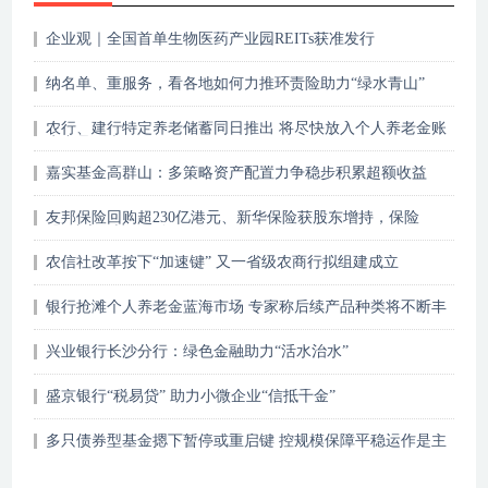
企业观｜全国首单生物医药产业园REITs获准发行
纳名单、重服务，看各地如何力推环责险助力“绿水青山”
农行、建行特定养老储蓄同日推出 将尽快放入个人养老金账
户产品列表
嘉实基金高群山：多策略资产配置力争稳步积累超额收益
友邦保险回购超230亿港元、新华保险获股东增持，保险
股“抄底”时机已到？
农信社改革按下“加速键” 又一省级农商行拟组建成立
银行抢滩个人养老金蓝海市场 专家称后续产品种类将不断丰
富
兴业银行长沙分行：绿色金融助力“活水治水”
盛京银行“税易贷” 助力小微企业“信抵千金”
多只债券型基金摁下暂停或重启键 控规模保障平稳运作是主
因