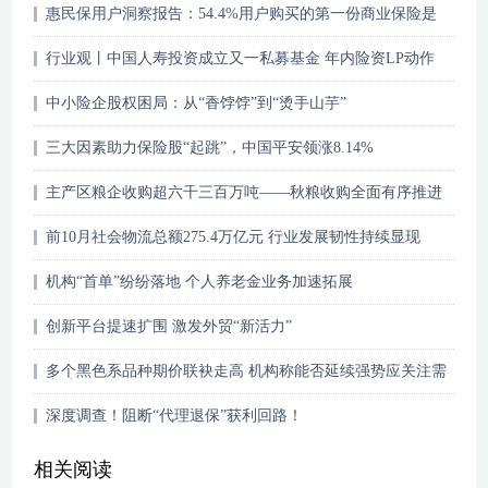
惠民保用户洞察报告：54.4%用户购买的第一份商业保险是
惠民保
行业观丨中国人寿投资成立又一私募基金 年内险资LP动作
不断
中小险企股权困局：从“香饽饽”到“烫手山芋”
三大因素助力保险股“起跳”，中国平安领涨8.14%
主产区粮企收购超六千三百万吨——秋粮收购全面有序推进
前10月社会物流总额275.4万亿元 行业发展韧性持续显现
机构“首单”纷纷落地 个人养老金业务加速拓展
创新平台提速扩围 激发外贸“新活力”
多个黑色系品种期价联袂走高 机构称能否延续强势应关注需
求端
深度调查！阻断“代理退保”获利回路！
相关阅读