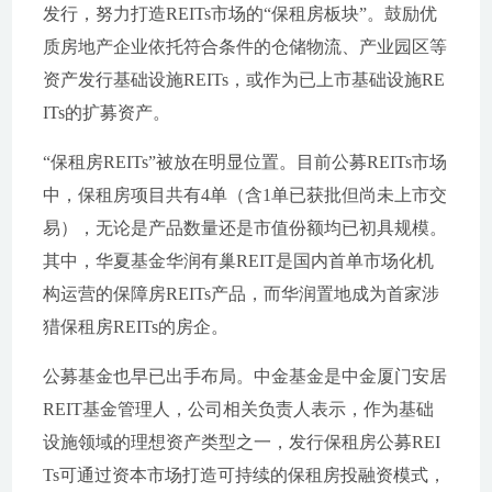
发行，努力打造REITs市场的“保租房板块”。鼓励优
质房地产企业依托符合条件的仓储物流、产业园区等
资产发行基础设施REITs，或作为已上市基础设施RE
ITs的扩募资产。
“保租房REITs”被放在明显位置。目前公募REITs市场
中，保租房项目共有4单（含1单已获批但尚未上市交
易），无论是产品数量还是市值份额均已初具规模。
其中，华夏基金华润有巢REIT是国内首单市场化机
构运营的保障房REITs产品，而华润置地成为首家涉
猎保租房REITs的房企。
公募基金也早已出手布局。中金基金是中金厦门安居
REIT基金管理人，公司相关负责人表示，作为基础
设施领域的理想资产类型之一，发行保租房公募REI
Ts可通过资本市场打造可持续的保租房投融资模式，