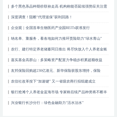
多个黑色系品种期价联袂走高 机构称能否延续强势应关注需
求端
深度调查！阻断“代理退保”获利回路！
企业观｜全国首单生物医药产业园REITs获准发行
纳名单、重服务，看各地如何力推环责险助力“绿水青山”
农行、建行特定养老储蓄同日推出 将尽快放入个人养老金账
户产品列表
嘉实基金高群山：多策略资产配置力争稳步积累超额收益
友邦保险回购超230亿港元、新华保险获股东增持，保险
股“抄底”时机已到？
农信社改革按下“加速键” 又一省级农商行拟组建成立
银行抢滩个人养老金蓝海市场 专家称后续产品种类将不断丰
富
兴业银行长沙分行：绿色金融助力“活水治水”