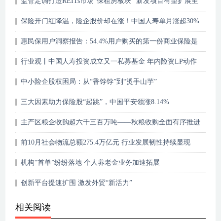
监管定调打造REITs市场“保租房板块” 新发项目有望扩展至
二线城市
保险开门红降温，险企股价却在涨！中国人寿单月涨超30%
惠民保用户洞察报告：54.4%用户购买的第一份商业保险是
惠民保
行业观丨中国人寿投资成立又一私募基金 年内险资LP动作
不断
中小险企股权困局：从“香饽饽”到“烫手山芋”
三大因素助力保险股“起跳”，中国平安领涨8.14%
主产区粮企收购超六千三百万吨——秋粮收购全面有序推进
前10月社会物流总额275.4万亿元 行业发展韧性持续显现
机构“首单”纷纷落地 个人养老金业务加速拓展
创新平台提速扩围 激发外贸“新活力”
相关阅读