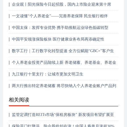
企业观丨阳光保险今日起招股，国内上市险企迎来第十席
一文读懂“个人养老金”——完善养老保障 民生银行相伴
中国太保：发挥专业优势 携手助推航运业绿色低碳转型
中国平安领涨保险板块 医疗健康业务布局再添确定性
数字工行｜工行数字化转型提速 全方位赋能“GBC+”客户生
态
个人养老金投资产品陆续上新 养老储蓄、养老基金、养老金
保险、养老理财大PK
九江银行十里支行：让城市更加文明卫生
两大行推出特定养老储蓄 将尽快纳入个人养老金账户产品列
表
相关阅读
监管定调打造REITs市场“保租房板块” 新发项目有望扩展至
二线城市
保险开门红降温，险企股价却在涨！中国人寿单月涨超30%