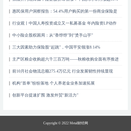
惠民保用户洞察报告：54.4%用户购买的第一份商业保险是
惠民保
行业观丨中国人寿投资成立又一私募基金 年内险资LP动作
不断
中小险企股权困局：从“香饽饽”到“烫手山芋”
三大因素助力保险股“起跳”，中国平安领涨8.14%
主产区粮企收购超六千三百万吨——秋粮收购全面有序推进
前10月社会物流总额275.4万亿元 行业发展韧性持续显现
机构“首单”纷纷落地 个人养老金业务加速拓展
创新平台提速扩围 激发外贸“新活力”
Copyright © 2022
Metal财经网