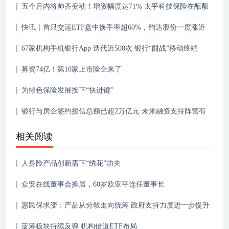
五个月内将帅齐变动！增资幅度达71% 太平科技保险在酝酿
什么“大招”
快讯｜首只交运ETF盘中换手率超60%，韵达股份一度涨近
8%
67家机构手机银行App 迭代近500次 银行“酣战”移动终端
募资74亿！第10家上市险企来了
为绿色保险发展按下“快进键”
银行与房企签约授信总额已超2万亿元 未来融资支持阵营有
望扩容
相关阅读
人身险产品创新需下“绣花”功夫
众安在线董事会换届，60岁欧亚平连任董事长
惠民保求变：产品从分散走向统筹 政府支持力度进一步提升
蓝筹板块持续反弹 机构借道ETF布局