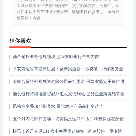
文以及其中全部或者部分内容、文字的真实性、完整性、及
时性本站不作任何保证或承诺，请读者仅作参考，并请自行
核实相关内容。
猜你喜欢
基金销售业务违规频现 监管紧盯银行合规内控
平安寿险改革最新进展：创新渠道进一步突破，持续提升业
务品质
首家合资转外商独资寿险公司获批更名 保险业坚定不移推进
高水平对外开放
浦发银行持续推进贸易外汇收支便利化 提升企业跨境结算效
率
风格突变叠加期指升水 量化对冲产品获利变难了
五个月内将帅齐变动！增资幅度达71% 太平科技保险在酝酿
什么“大招”
快讯｜首只交运ETF盘中换手率超60%，韵达股份一度涨近
8%