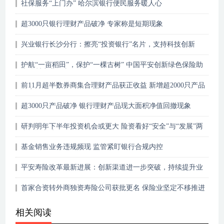
社保服务“上门办” 哈尔滨银行便民服务暖人心
超3000只银行理财产品破净 专家称是短期现象
兴业银行长沙分行：擦亮“投资银行”名片，支持科技创新
护航“一亩稻田”，保护“一棵古树” 中国平安创新绿色保险助
力乡村产业振兴
前11月超半数券商集合理财产品获正收益 新增超2000只产品
备案
超3000只产品破净 银行理财产品现大面积净值回撤现象
研判明年下半年投资机会或更大 险资看好“安全”与“发展”两
大投资主线
基金销售业务违规频现 监管紧盯银行合规内控
平安寿险改革最新进展：创新渠道进一步突破，持续提升业
务品质
首家合资转外商独资寿险公司获批更名 保险业坚定不移推进
高水平对外开放
相关阅读