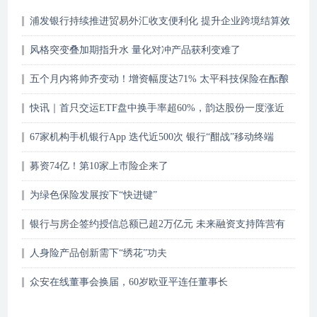
浦发银行持续推进贸易外汇收支便利化 提升企业跨境结算效
率
风格突变叠加期指升水 量化对冲产品获利变难了
五个月内将帅齐变动！增资幅度达71% 太平科技保险在酝酿
什么“大招”
快讯｜首只交运ETF盘中换手率超60%，韵达股份一度涨近
8%
67家机构手机银行App 迭代近500次 银行“酣战”移动终端
募资74亿！第10家上市险企来了
为绿色保险发展按下“快进键”
银行与房企签约授信总额已超2万亿元 未来融资支持阵营有
望扩容
人身险产品创新需下“绣花”功夫
众安在线董事会换届，60岁欧亚平连任董事长