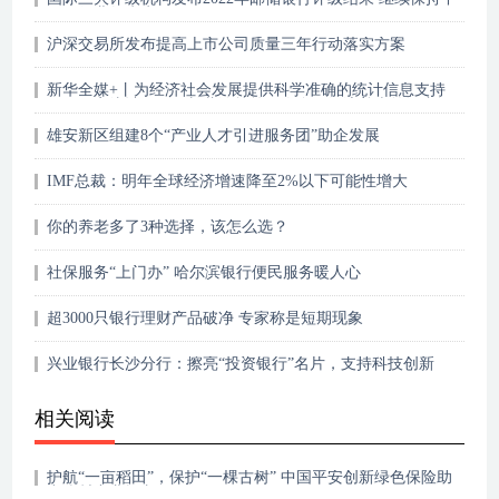
国银行业领先水平
沪深交易所发布提高上市公司质量三年行动落实方案
新华全媒+丨为经济社会发展提供科学准确的统计信息支持
——国家统计局副局长蔺涛就第五次全国经济普查答记者问
雄安新区组建8个“产业人才引进服务团”助企发展
IMF总裁：明年全球经济增速降至2%以下可能性增大
你的养老多了3种选择，该怎么选？
社保服务“上门办” 哈尔滨银行便民服务暖人心
超3000只银行理财产品破净 专家称是短期现象
兴业银行长沙分行：擦亮“投资银行”名片，支持科技创新
相关阅读
护航“一亩稻田”，保护“一棵古树” 中国平安创新绿色保险助
力乡村产业振兴