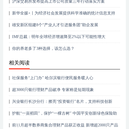
沪深交易所发布提高上市公司质量三年行动落实方案
新华全媒+丨为经济社会发展提供科学准确的统计信息支持
——国家统计局副局长蔺涛就第五次全国经济普查答记者问
雄安新区组建8个“产业人才引进服务团”助企发展
IMF总裁：明年全球经济增速降至2%以下可能性增大
你的养老多了3种选择，该怎么选？
相关阅读
社保服务“上门办” 哈尔滨银行便民服务暖人心
超3000只银行理财产品破净 专家称是短期现象
兴业银行长沙分行：擦亮“投资银行”名片，支持科技创新
护航“一亩稻田”，保护“一棵古树” 中国平安创新绿色保险助
力乡村产业振兴
前11月超半数券商集合理财产品获正收益 新增超2000只产品