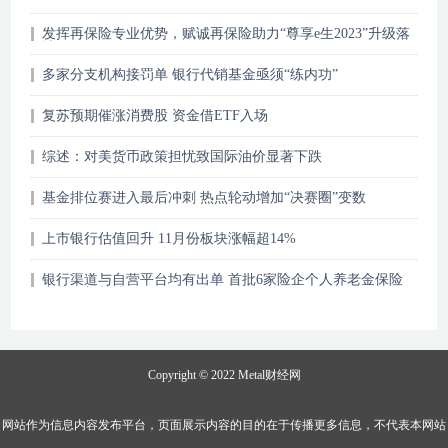
发挥再保险专业优势，赋诚再保险助力“尊享e生2023”升级落
地
多家分支机构接罚单 银行代销基金亟须“练内功”
复苏预期催涨消费股 资金借ETF入场
综述：对美货币政策担忧致国际油价显著下跌
基金排位赛进入最后冲刺 热点轮动增加“决赛圈”变数
上市银行估值回升 11月份板块涨幅超14%
银行渠道与自营平台均有出单 首批6家险企个人养老金保险
产品全部落地
Copyright © 2022
Metal财经网
网站作为信息内容发布平台，页面展示内容的目的在于传播更多信息，不代表本网站