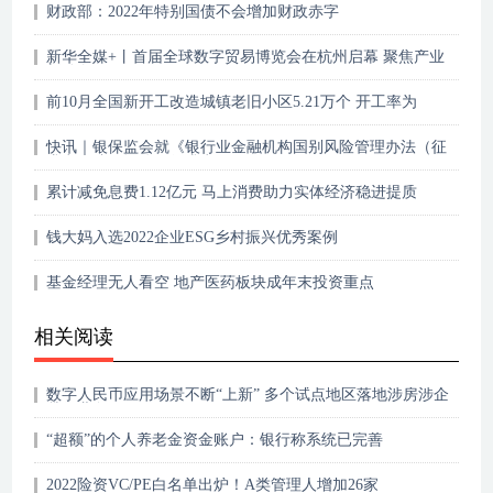
财政部：2022年特别国债不会增加财政赤字
新华全媒+丨首届全球数字贸易博览会在杭州启幕 聚焦产业
新动向
前10月全国新开工改造城镇老旧小区5.21万个 开工率为
101.7%
快讯｜银保监会就《银行业金融机构国别风险管理办法（征
求意见稿）》公开征求意见
累计减免息费1.12亿元 马上消费助力实体经济稳进提质
钱大妈入选2022企业ESG乡村振兴优秀案例
基金经理无人看空 地产医药板块成年末投资重点
相关阅读
数字人民币应用场景不断“上新” 多个试点地区落地涉房涉企
贷款业务
“超额”的个人养老金资金账户：银行称系统已完善
2022险资VC/PE白名单出炉！A类管理人增加26家