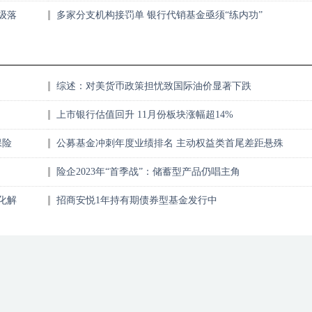
级落
多家分支机构接罚单 银行代销基金亟须“练内功”
综述：对美货币政策担忧致国际油价显著下跌
上市银行估值回升 11月份板块涨幅超14%
保险
公募基金冲刺年度业绩排名 主动权益类首尾差距悬殊
险企2023年“首季战”：储蓄型产品仍唱主角
化解
招商安悦1年持有期债券型基金发行中