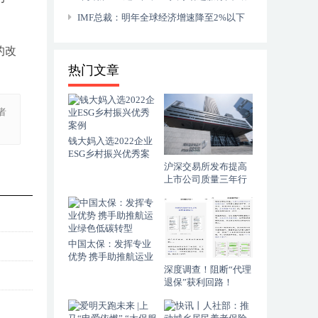
第五次全国经济普查答记者问
企发展
IMF总裁：明年全球经济增速降至2%以下
可能性增大
的改
热门文章
者
钱大妈入选2022企业
ESG乡村振兴优秀案
例
沪深交易所发布提高
上市公司质量三年行
动落实方案
中国太保：发挥专业
优势 携手助推航运业
绿色低碳转型
深度调查！阻断“代理
退保”获利回路！