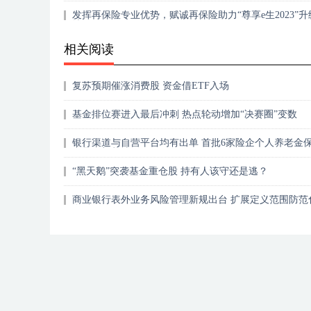
发挥再保险专业优势，赋诚再保险助力“尊享e生2023”升
地
相关阅读
复苏预期催涨消费股 资金借ETF入场
基金排位赛进入最后冲刺 热点轮动增加“决赛圈”变数
银行渠道与自营平台均有出单 首批6家险企个人养老金
产品全部落地
“黑天鹅”突袭基金重仓股 持有人该守还是逃？
商业银行表外业务风险管理新规出台 扩展定义范围防范
金融风险