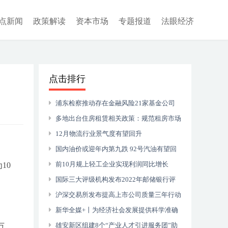
点新闻
政策解读
资本市场
专题报道
法眼经济
点击排行
浦东检察推动存在金融风险21家基金公司
提升合规运作水平
多地出台住房租赁相关政策：规范租房市场
保障租户权益
12月物流行业景气度有望回升
国内油价或迎年内第九跌 92号汽油有望回
归“7元时代”
前10月规上轻工企业实现利润同比增长
10
9.8%
国际三大评级机构发布2022年邮储银行评
级结果 继续保持中国银行业领先水平
沪深交易所发布提高上市公司质量三年行动
落实方案
新华全媒+丨为经济社会发展提供科学准确
的统计信息支持——国家统计局副局长蔺涛就
雄安新区组建8个“产业人才引进服务团”助
万