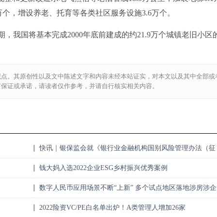
5万个，增设养老、托育等各类社区服务设施3.6万个。
，我国将基本完成2000年底前建成的约21.9万个城镇老旧小区
观点。其原创性以及文中陈述文字和内容未经本站证实，对本文以及其中全部或
何保证或承诺，请读者仅作参考，并请自行核实相关内容。
快讯｜银保监会就《银行业金融机构国别风险管理办法（征
求意见稿）》公开征求意见
钱大妈入选2022企业ESG乡村振兴优秀案例
数字人民币应用场景不断“上新” 多个试点地区落地涉房涉企
贷款业务
2022险资VC/PE白名单出炉！A类管理人增加26家