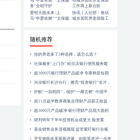
爱明天跑未来 |上
快讯丨人社部：推动
马“申爱依燃” “太保服
城乡居民养老保险工
务”全程守护
作再上新台阶
随机推荐
你的养老多了3种选择，该怎么选？
社保服务“上门办” 哈尔滨银行便民服务暖
人心
超3000只银行理财产品破净 专家称是短期
现象
兴业银行长沙分行：擦亮“投资银行”名片，
支持科技创新
护航“一亩稻田”，保护“一棵古树” 中国平
安创新绿色保险助力乡村产业振兴
前11月超半数券商集合理财产品获正收益
新增超2000只产品备案
超3000只产品破净 银行理财产品现大面积
净值回撤现象
研判明年下半年投资机会或更大 险资看
好“安全”与“发展”两大投资主线
基金销售业务违规频现 监管紧盯银行合规
内控
平安寿险改革最新进展：创新渠道进一步突