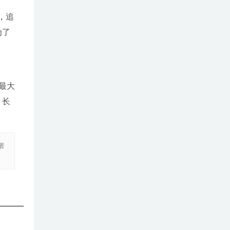
，追
为了
最大
，长
者