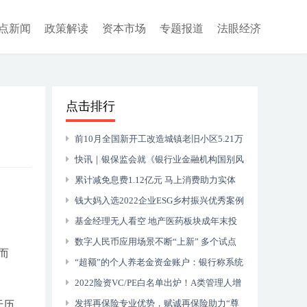
点新闻
政策解读
资本市场
专题报道
法眼经济
点击排行
前10月全国新开工改造城镇老旧小区5.21万
个 开工率为101.7%
快讯｜银保监会就《银行业金融机构国别风
险管理办法（征求意见稿）》公开征求意见
累计减免息费1.12亿元 马上消费助力实体
经济稳进提质
钱大妈入选2022企业ESG乡村振兴优秀案例
基金经理无人看空 地产医药板块成年末投
资重点
数字人民币应用场景不断“上新” 多个试点
而
地区落地涉房涉企贷款业务
“超额”的个人养老金资金账户：银行称系统
已完善
2022险资VC/PE白名单出炉！A类管理人增
加26家
发挥再保险专业优势，赋诚再保险助力“尊
于历