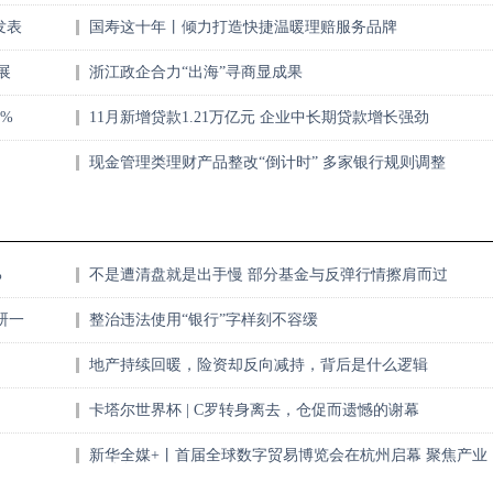
发表
国寿这十年丨倾力打造快捷温暖理赔服务品牌
展
浙江政企合力“出海”寻商显成果
3%
11月新增贷款1.21万亿元 企业中长期贷款增长强劲
现金管理类理财产品整改“倒计时” 多家银行规则调整
%
不是遭清盘就是出手慢 部分基金与反弹行情擦肩而过
研一
整治违法使用“银行”字样刻不容缓
地产持续回暖，险资却反向减持，背后是什么逻辑
卡塔尔世界杯 | C罗转身离去，仓促而遗憾的谢幕
新华全媒+丨首届全球数字贸易博览会在杭州启幕 聚焦产业
新动向