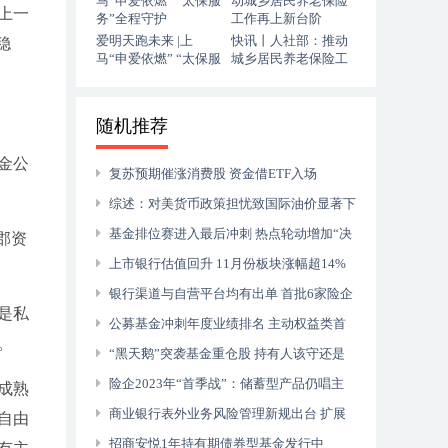
上一
爱明天跑未来 |上
快讯丨人社部：推动
稳
马“申爱依燃” “太保服
城乡居民养老保险工
务”全程守护
作再上新台阶
随机推荐
金公
复苏预期催涨消费股 资金借ETF入场
综述：对美货币政策担忧致国际油价显著下
跌
基金排位赛进入最后冲刺 热点轮动增加“决
郡资
赛圈”变数
上市银行估值回升 11月份板块涨幅超14%
银行渠道与自营平台均有出单 首批6家险企
是私
个人养老金保险产品全部落地
公募基金冲刺年度业绩排名 主动权益类首
。
尾差距悬殊
“黑天鹅”突袭基金重仓股 持有人该守还是
逃？
险企2023年“首季战”：储蓄型产品仍唱主
成熟
角
商业银行表外业务风险管理新规出台 扩展
自由
定义范围防范化解金融风险
招商安悦1年持有期债券型基金发行中