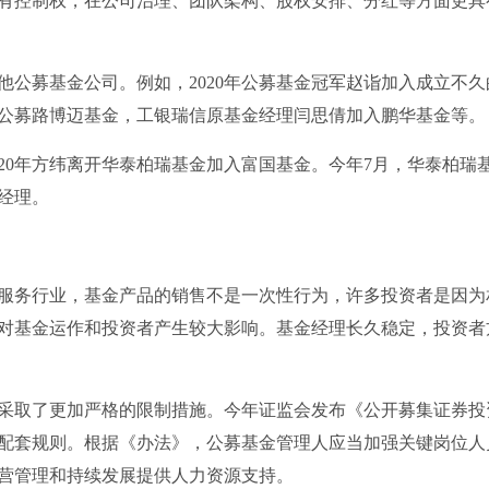
有控制权，在公司治理、团队架构、股权安排、分红等方面更具
他公募基金公司。例如，2020年公募基金冠军赵诣加入成立不久
公募路博迈基金，工银瑞信原基金经理闫思倩加入鹏华基金等。
20年方纬离开华泰柏瑞基金加入富国基金。今年7月，华泰柏瑞
经理。
服务行业，基金产品的销售不是一次性行为，许多投资者是因为
对基金运作和投资者产生较大影响。基金经理长久稳定，投资者
采取了更加严格的限制措施。今年证监会发布《公开募集证券投
配套规则。根据《办法》，公募基金管理人应当加强关键岗位人
营管理和持续发展提供人力资源支持。