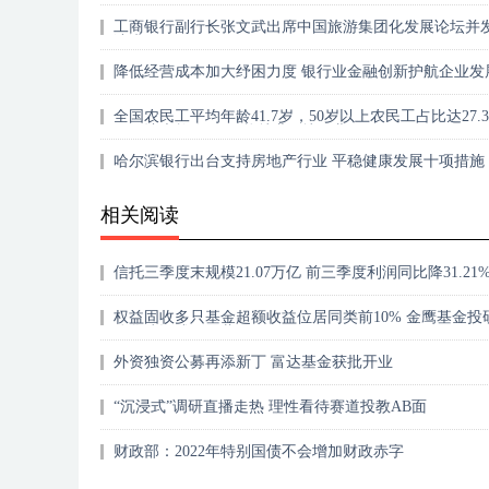
工商银行副行长张文武出席中国旅游集团化发展论坛并
演讲
降低经营成本加大纾困力度 银行业金融创新护航企业发
全国农民工平均年龄41.7岁，50岁以上农民工占比达27.
——让大龄农民工“能就业”“就好业”
哈尔滨银行出台支持房地产行业 平稳健康发展十项措施
相关阅读
信托三季度末规模21.07万亿 前三季度利润同比降31.21
权益固收多只基金超额收益位居同类前10% 金鹰基金投
体化建设成效显著
外资独资公募再添新丁 富达基金获批开业
“沉浸式”调研直播走热 理性看待赛道投教AB面
财政部：2022年特别国债不会增加财政赤字