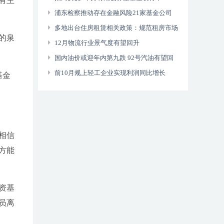
有主
浦东检察推动存在金融风险21家基金公司
提升合规运作水平
多地出台住房租赁相关政策：规范租房市场
的泉
保障租户权益
12月物流行业景气度有望回升
国内油价或迎年内第九跌 92号汽油有望回
归“7元时代”
前10月规上轻工企业实现利润同比增长
基金
9.8%
相信
方能
资基
员离