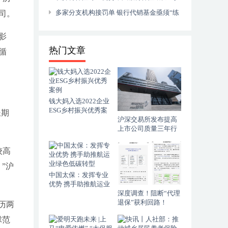
享e生2023”升级落地
多家分支机构接罚单 银行代销基金亟须“练
司。
内功”
影
热门文章
循
钱大妈入选2022企业
ESG乡村振兴优秀案
长期
例
沪深交易所发布提高
上市公司质量三年行
动落实方案
较高
”沪
中国太保：发挥专业
优势 携手助推航运业
绿色低碳转型
深度调查！阻断“代理
退保”获利回路！
历两
球范