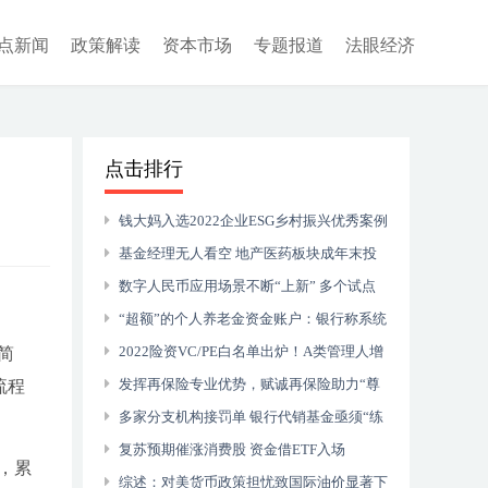
点新闻
政策解读
资本市场
专题报道
法眼经济
点击排行
钱大妈入选2022企业ESG乡村振兴优秀案例
基金经理无人看空 地产医药板块成年末投
资重点
数字人民币应用场景不断“上新” 多个试点
地区落地涉房涉企贷款业务
“超额”的个人养老金资金账户：银行称系统
已完善
2022险资VC/PE白名单出炉！A类管理人增
简
加26家
发挥再保险专业优势，赋诚再保险助力“尊
流程
享e生2023”升级落地
多家分支机构接罚单 银行代销基金亟须“练
内功”
复苏预期催涨消费股 资金借ETF入场
，累
综述：对美货币政策担忧致国际油价显著下