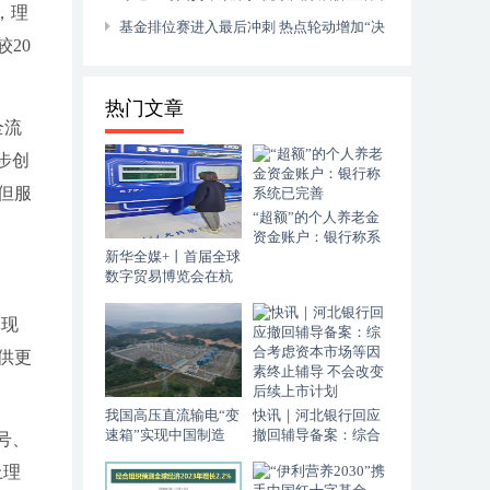
，理
跌
基金排位赛进入最后冲刺 热点轮动增加“决
较20
赛圈”变数
热门文章
全流
步创
但服
“超额”的个人养老金
资金账户：银行称系
新华全媒+丨首届全球
统已完善
数字贸易博览会在杭
州启幕 聚焦产业新动
向
体现
供更
我国高压直流输电“变
快讯｜河北银行回应
速箱”实现中国制造
撤回辅导备案：综合
号、
考虑资本市场等因素
上理
终止辅导 不会改变后