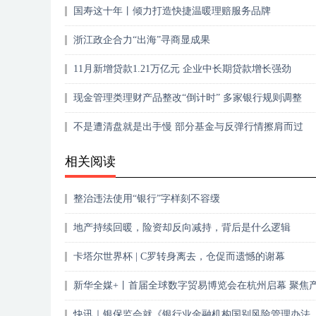
国寿这十年丨倾力打造快捷温暖理赔服务品牌
浙江政企合力“出海”寻商显成果
11月新增贷款1.21万亿元 企业中长期贷款增长强劲
现金管理类理财产品整改“倒计时” 多家银行规则调整
不是遭清盘就是出手慢 部分基金与反弹行情擦肩而过
相关阅读
整治违法使用“银行”字样刻不容缓
地产持续回暖，险资却反向减持，背后是什么逻辑
卡塔尔世界杯 | C罗转身离去，仓促而遗憾的谢幕
新华全媒+丨首届全球数字贸易博览会在杭州启幕 聚焦
新动向
快讯｜银保监会就《银行业金融机构国别风险管理办法