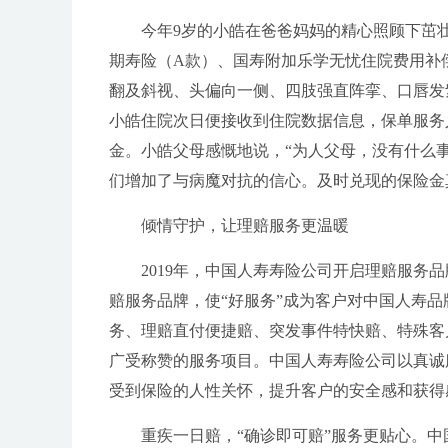
今年9岁的小皓在爸爸妈妈的精心照顾下茁壮
期寿险（A款）、国寿附加乐学无忧住院费用补偿
翻及斜视、头偏向一侧、四肢强直阵挛、口唇发
小皓住院次日便接收到住院数据信息，保单服务
金。小皓父母感慨地说，“为人父母，没有什么
们增加了与病魔对抗的信心。及时兑现的保险金
倾情守护，让理赔服务更温暖
2019年，中国人寿寿险公司开启理赔服务
赔服务品牌，使“好服务”成为客户对中国人寿
务、理赔直付便捷赔、突发事件特快赔、特殊客
广受称赞的服务项目。中国人寿寿险公司以真诚
受到保险的人性关怀，提升客户的安全感和获得
重疾一日赔，“确诊即可赔”服务更贴心。中国