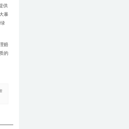
提供
大暴
赔绿
理赔
质的
者