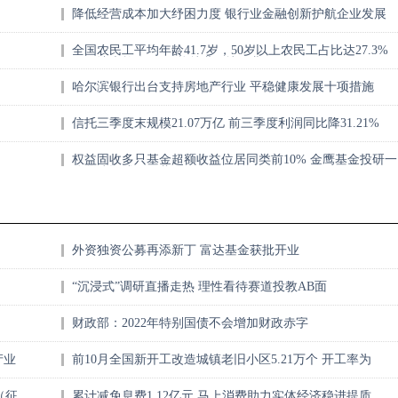
降低经营成本加大纾困力度 银行业金融创新护航企业发展
全国农民工平均年龄41.7岁，50岁以上农民工占比达27.3%
——让大龄农民工“能就业”“就好业”
哈尔滨银行出台支持房地产行业 平稳健康发展十项措施
信托三季度末规模21.07万亿 前三季度利润同比降31.21%
权益固收多只基金超额收益位居同类前10% 金鹰基金投研一
体化建设成效显著
外资独资公募再添新丁 富达基金获批开业
“沉浸式”调研直播走热 理性看待赛道投教AB面
财政部：2022年特别国债不会增加财政赤字
产业
前10月全国新开工改造城镇老旧小区5.21万个 开工率为
101.7%
（征
累计减免息费1.12亿元 马上消费助力实体经济稳进提质