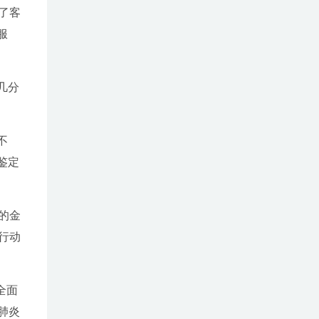
了客
服
几分
不
鉴定
的金
行动
全面
肺炎