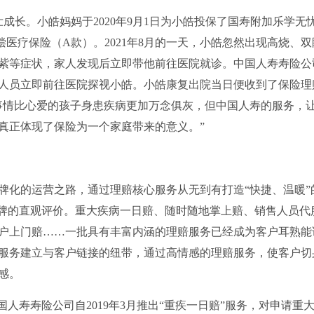
成长。小皓妈妈于2020年9月1日为小皓投保了国寿附加乐学无
医疗保险（A款）。2021年8月的一天，小皓忽然出现高烧、双
紫等症状，家人发现后立即带他前往医院就诊。中国人寿寿险公
人员立即前往医院探视小皓。小皓康复出院当日便收到了保险理
事情比心爱的孩子身患疾病更加万念俱灰，但中国人寿的服务，
真正体现了保险为一个家庭带来的意义。”
品牌化的运营之路，通过理赔核心服务从无到有打造“快捷、温暖”
品牌的直观评价。重大疾病一日赔、随时随地掌上赔、销售人员代
户上门赔……一批具有丰富内涵的理赔服务已经成为客户耳熟能
服务建立与客户链接的纽带，通过高情感的理赔服务，使客户切
感。
人寿寿险公司自2019年3月推出“重疾一日赔”服务，对申请重