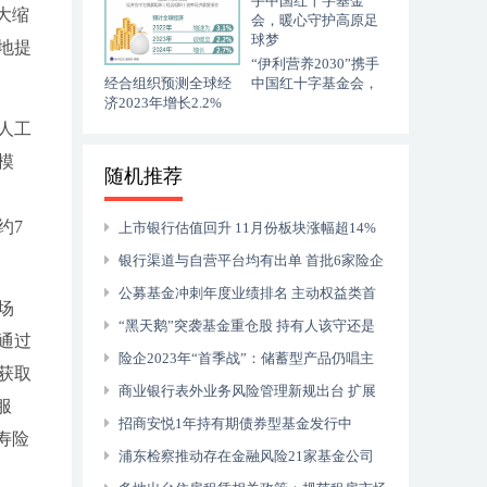
续上市计划
大缩
地提
“伊利营养2030”携手
经合组织预测全球经
中国红十字基金会，
济2023年增长2.2%
暖心守护高原足球梦
人工
模
随机推荐
约7
上市银行估值回升 11月份板块涨幅超14%
银行渠道与自营平台均有出单 首批6家险企
个人养老金保险产品全部落地
公募基金冲刺年度业绩排名 主动权益类首
场
尾差距悬殊
“黑天鹅”突袭基金重仓股 持有人该守还是
通过
逃？
险企2023年“首季战”：储蓄型产品仍唱主
获取
角
商业银行表外业务风险管理新规出台 扩展
服
定义范围防范化解金融风险
招商安悦1年持有期债券型基金发行中
寿险
浦东检察推动存在金融风险21家基金公司