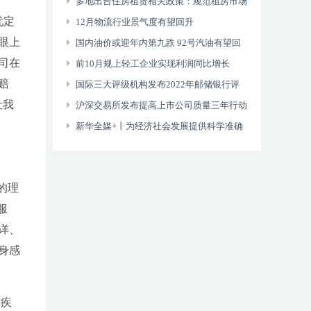
提升合规运作水平
多地出台住房租赁相关政策：规范租房市场
忧定
保障租户权益
12月物流行业景气度有望回升
眼上
国内油价或迎年内第九跌 92号汽油有望回
司在
归“7元时代”
前10月规上轻工企业实现利润同比增长
赔
9.8%
国际三大评级机构发布2022年邮储银行评
让我
级结果 继续保持中国银行业领先水平
沪深交易所发布提高上市公司质量三年行动
落实方案
新华全媒+丨为经济社会发展提供科学准确
的统计信息支持——国家统计局副局长蔺涛就
第五次全国经济普查答记者问
的理
服
详、
身感
大疾