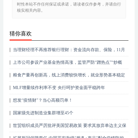
时性本站不作任何保证或承诺，请读者仅作参考，并请自行
核实相关内容。
猜你喜欢
当理财经理不再推荐银行理财：资金流向存款、保险，11月
个人存款增2.25万亿
上市公司参设产业基金热情高涨，监管严防“蹭热点”“炒概
念”
粮食产量再创新高，线上消费较快增长，就业形势基本稳定
——中国经济持续恢复显韧性
MLF增量续作利率不变 央行呵护资金面平稳跨年
想发“疫情财”？当心高额罚单！
国家级先进制造业集群增至45个
世贸组织成员严厉批评美国贸易政策 要求其放弃单边主义保
护主义