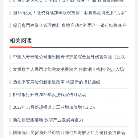
扩展新冠保障责任 中国平安升级"服务+产品"配合疫情防控
新形势
逾130亿元！险资持续加码股权投资，私募界期待更多“活水”
提升多币种资金管理便利 多地启动本外币合一银行结算账户
体系试点
相关阅读
中国人寿寿险公司推出国寿守护星综合意外伤害保险（互联
网专属）
发挥数字人民币功能激发消费潜力 持牌消金机构“跑步入场”
透视平安寿险创新渠道改革 构建新的增长曲线
邮储银行开展2022年反洗钱宣传月活动
2022年11月份规模以上工业增加值增长2.2%
新项目密集落地 数字产业发展再蓄力
国家统计局贸易外经司统计师付加奇解读11月份社会消费品
零售总额数据