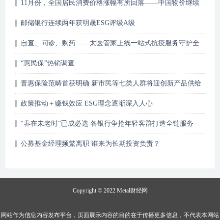
11月份，全国居民消费价格涨幅有所回落——中国物价继续
平稳运行
邮储银行连续两年获明晟ESG评级A级
自查、问诊、购药……太医管家上线一站式抗疫服务守护全
家健康
“惠民保”热销调查
普惠保险范畴首获明确 新市民等七类人群将迎创新产品供给
政策推动＋赚钱效应 ESG理念逐渐深入人心
“养在未老时”已成必选 各银行争抢年轻客群打造全链服务
公募基金经理频繁离职 谁来为长期投资负责？
Copyright © 2022
Metal财经网
网站作为信息内容发布平台，页面展示内容的目的在于传播更多信息，不代表本网站