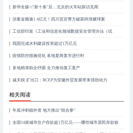
新华全媒+|“新十条”后，北京的火车站探访见闻
涉案金额逾1.4亿元！四川宜宾警方破获跨境赌球案
工信部印发《工业和信息化领域数据安全管理办法（试
行）》
我国完成水利建设投资超过1万亿元
疫情防控措施优化 各地复商复市进行时
多地精准助企纾困 全力推动复工复产
减关税 扩出口：RCEP为安徽外贸发展带来强劲动力
相关阅读
年底冲刺稳外资 地方推出“组合拳”
全国14座城市住户存款超1万亿元——哪些城市居民存款较
多