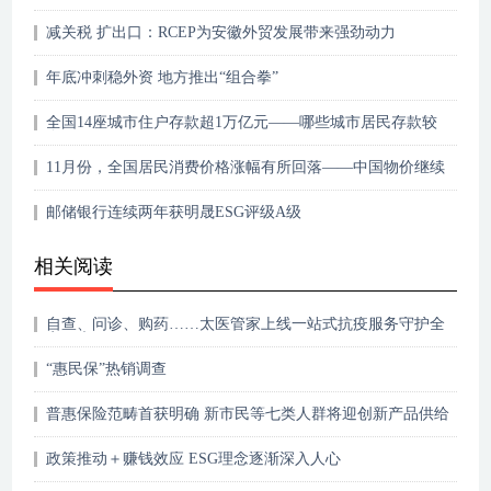
减关税 扩出口：RCEP为安徽外贸发展带来强劲动力
年底冲刺稳外资 地方推出“组合拳”
全国14座城市住户存款超1万亿元——哪些城市居民存款较
多
11月份，全国居民消费价格涨幅有所回落——中国物价继续
平稳运行
邮储银行连续两年获明晟ESG评级A级
相关阅读
自查、问诊、购药……太医管家上线一站式抗疫服务守护全
家健康
“惠民保”热销调查
普惠保险范畴首获明确 新市民等七类人群将迎创新产品供给
政策推动＋赚钱效应 ESG理念逐渐深入人心