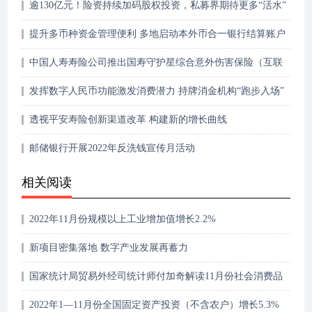
逾130亿元！险资持续加码股权投资，私募界期待更多“活水”
提升多币种资金管理便利 多地启动本外币合一银行结算账户
体系试点
中国人寿寿险公司推出国寿守护星综合意外伤害保险（互联
网专属）
发挥数字人民币功能激发消费潜力 持牌消金机构“跑步入场”
透视平安寿险创新渠道改革 构建新的增长曲线
邮储银行开展2022年反洗钱宣传月活动
相关阅读
2022年11月份规模以上工业增加值增长2.2%
新项目密集落地 数字产业发展再蓄力
国家统计局贸易外经司统计师付加奇解读11月份社会消费品
零售总额数据
2022年1—11月份全国固定资产投资（不含农户）增长5.3%