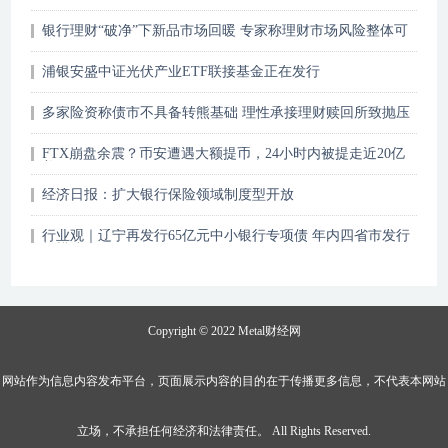
银行理财“破净”下新品市场回暖 专家称理财市场风险整体可
控
浦银安盛中证光伏产业ETF联接基金正在发行
多家险资称债市不具备转熊基础 理性承接理财赎回所致抛压
FTX崩盘余震？币安遭遇大额提币，24小时内被提走近20亿
美元
经济日报：扩大银行保险领域制度型开放
行业观｜辽宁再发行65亿元中小银行专项债 年内四省市发行
规模达630亿元
Copyright © 2022
Metal财经网
网站作为信息内容发布平台，页面展示内容的目的在于传播更多信息，不代表本网站
立场，不承担任何经济和法律责任。 All Rights Reserved.