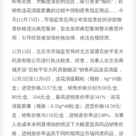
即将全面、大幅度涨价的信息，吸引患者“囤药”；在
销售连花清瘟胶囊的过程中强制搭售指定商品……今
天(12月15日)，市场监管总局公布首批查处的涉疫物
资价格违法典型案例，旨在发挥典型案例警示教育作
用，引导经营者加强价格自律、依法合规经营。
12月13日，北京市市场监管局对北京源通百姓平安大
药房有限公司进行执法检查。经查，当事人在京东商
城开设“百姓平安大药房旗舰店”销售药品连花清瘟，
12月2日至12月6日，连花清瘟颗粒（规格：6g*10袋/
盒）进货价格23.57元/盒，销售价格分别为58元/盒、
80元/盒、104元/盒，最高进销差价率达341%；连花
清瘟胶囊（规格：0.35g*48粒/盒）进货价格18.50元/
盒，销售价格为118元/盒，进销差价率达538%。当事
人在成本未明显增加的情况下大幅度提高药品销售价
格，进销差价率远高于同时期周边市场同类药品，涉