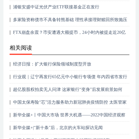
浦银安盛中证光伏产业ETF联接基金正在发行
多家险资称债市不具备转熊基础 理性承接理财赎回所致抛压
FTX崩盘余震？币安遭遇大额提币，24小时内被提走近20亿
美元
相关阅读
经济日报：扩大银行保险领域制度型开放
行业观｜辽宁再发行65亿元中小银行专项债 年内四省市发行
规模达630亿元
超亿股股权拍卖无人问津 这家银行“变身”后发展前景如何
中国太保寿险“芯”活力服务助力新冠肺炎疫情防控 太医管家
推出“发热门诊”快速通道
新华全媒+丨中国大市场 世界大机遇——2022中国经济观察
之外资篇
新华全媒+|“新十条”后，北京的火车站探访见闻