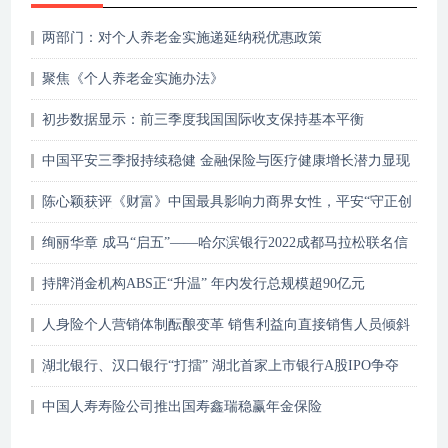
两部门：对个人养老金实施递延纳税优惠政策
聚焦《个人养老金实施办法》
初步数据显示：前三季度我国国际收支保持基本平衡
中国平安三季报持续稳健 金融保险与医疗健康增长潜力显现
陈心颖获评《财富》中国最具影响力商界女性，平安“守正创
新”人才战略再结硕果
绚丽华章 成马“启五”——哈尔滨银行2022成都马拉松联名信
用卡赛前首发
持牌消金机构ABS正“升温” 年内发行总规模超90亿元
人身险个人营销体制酝酿变革 销售利益向直接销售人员倾斜
湖北银行、汉口银行“打擂” 湖北首家上市银行A股IPO争夺
战
中国人寿寿险公司推出国寿鑫瑞稳赢年金保险