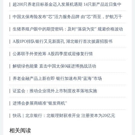
超200只养老目标基金迈入发展机遇期 14只新产品近日集中
获批
中国太保寿险发布“芯”活力服务品牌 由“芯”而至，护航万千
家庭活力生活
生猪养殖户眼中的期货密码：及时“落袋为安” 规避价格波动
风险
A股IPO排队银行又见新面孔 湖北银行首次披露招股书
公募联手外资抢筹 A股四季度或迎修复行情
解锁绿色能量 直击中国太保0碳进博挑战活动
养老金融产品上新在即 银行加速布局“蓝海”市场
证监会：推动企业境外上市制度改革落地实施
进博会参展商瞄准“银发商机”
快讯｜北京银行：北银理财获准开业 注册资本为20亿元
相关阅读