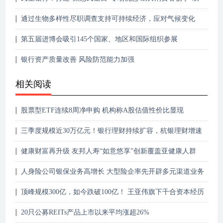
十一”
通过生物多样性尽职调查支持可持续经济，应对气候变化
第五届进博会吸引145个国家、地区和国际组织参展
银行资产质量改善 风险防范能力加强
相关阅读
股票型ETF连续8周净申购 机构称A股估值性价比显现
三季度规模近30万亿元！银行理财持续扩容，杭银理财增速
达28.57%
健康财富再升级 友邦人寿“如意悠享”创新覆盖亚健康人群
人身险公司银保业务高增长 大型险企率先开辟多元渠道业务
顶峰规模300亿，如今跌破100亿！ 王亚伟旗下千合资本经历
了什么
20只公募REITs产品上市以来平均涨超26%