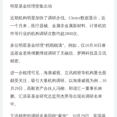
明星基金经理密集出动
近期机构明显加快了调研步伐。Choice数据显示，近
一个月来，医疗器械、金属非金属新材料、计算机软
件等行业的机构调研次数均超2800次。
多位明星基金经理“档期颇满”。例如，仅10月30日睿
远基金老将傅鹏博就调研了天融信、梦网科技及立讯
精密。
进一步梳理可见，海康威视、立讯精密等机构重仓股
颇受关注，吸引大量机构调研。以海康威视为例，10
月29日，高毅资产合伙人冯柳、和谐汇一董事长林
鹏、汇添富基金研究总监劳杰男等出现在调研名单
中。
立讯精密的调研名单同样“豪华”。10月29日，富国基