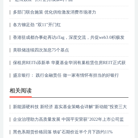
多部门联合施策 优化供给激发消费市场潜力
各方铆足劲 “双11”开门红
香港驻成都办事处再访zTag，深度交流，共促web3.0积极发
展
美联储连续四次加息75个基点
保租房REITs添新单 华夏基金华润有巢租赁住房REIT正式获
批
盛京银行： 践行金融责任 做一家有情怀有担当的好银行
相关阅读
新能源硬科技 新经济 嘉实基金策略会详解“新动能”投资三大
主线
企业治理助力高质量发展 中国平安荣获"2022年上市公司监
事会最佳实践案例"
黑色系期货价格回落 铁矿石期价近半个月下跌约11%