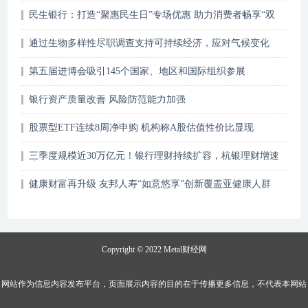
民生银行：打造“聚惠民生日”专场优惠 助力消费者畅享“双
十一”
通过生物多样性尽职调查支持可持续经济，应对气候变化
第五届进博会吸引145个国家、地区和国际组织参展
银行资产质量改善 风险防范能力加强
股票型ETF连续8周净申购 机构称A股估值性价比显现
三季度规模近30万亿元！银行理财持续扩容，杭银理财增速
达28.57%
健康财富再升级 友邦人寿“如意悠享”创新覆盖亚健康人群
Copyright © 2022
Metal财经网
网站作为信息内容发布平台，页面展示内容的目的在于传播更多信息，不代表本网站