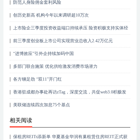
防范人身险佣金套利风险
创历史新高 机构今年以来调研超10万次
上市险企三季度投资收益端口持续承压 险资积极支持实体经
济发展
前三季度创业板上市公司实现营业总收入2.42万亿元
“进博效应”引外企持续加码中国
多部门联合施策 优化供给激发消费市场潜力
各方铆足劲 “双11”开门红
香港驻成都办事处再访zTag，深度交流，共促web3.0积极发
展
美联储连续四次加息75个基点
相关阅读
保租房REITs添新单 华夏基金华润有巢租赁住房REIT正式获