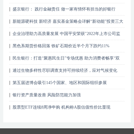
批
盛京银行： 践行金融责任 做一家有情怀有担当的好银行
新能源硬科技 新经济 嘉实基金策略会详解“新动能”投资三大
主线
企业治理助力高质量发展 中国平安荣获"2022年上市公司监
事会最佳实践案例"
黑色系期货价格回落 铁矿石期价近半个月下跌约11%
民生银行：打造“聚惠民生日”专场优惠 助力消费者畅享“双
十一”
通过生物多样性尽职调查支持可持续经济，应对气候变化
第五届进博会吸引145个国家、地区和国际组织参展
银行资产质量改善 风险防范能力加强
股票型ETF连续8周净申购 机构称A股估值性价比显现