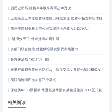
创历史新高 机构今年以来调研超10万次
上市险企三季度投资收益端口持续承压 险资积极支持实体经
济发展
前三季度创业板上市公司实现营业总收入2.42万亿元
“进博效应”引外企持续加码中国
多部门联合施策 优化供给激发消费市场潜力
各方铆足劲 “双11”开门红
香港驻成都办事处再访zTag，深度交流，共促web3.0积极发
展
美联储连续四次加息75个基点
保租房REITs添新单 华夏基金华润有巢租赁住房REIT正式获
批
相关阅读