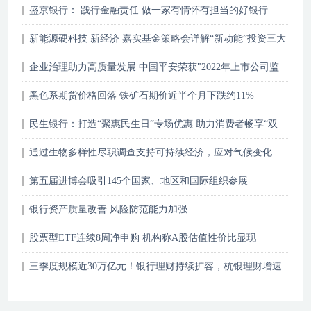
盛京银行： 践行金融责任 做一家有情怀有担当的好银行
新能源硬科技 新经济 嘉实基金策略会详解“新动能”投资三大
主线
企业治理助力高质量发展 中国平安荣获"2022年上市公司监
事会最佳实践案例"
黑色系期货价格回落 铁矿石期价近半个月下跌约11%
民生银行：打造“聚惠民生日”专场优惠 助力消费者畅享“双
十一”
通过生物多样性尽职调查支持可持续经济，应对气候变化
第五届进博会吸引145个国家、地区和国际组织参展
银行资产质量改善 风险防范能力加强
股票型ETF连续8周净申购 机构称A股估值性价比显现
三季度规模近30万亿元！银行理财持续扩容，杭银理财增速
达28.57%