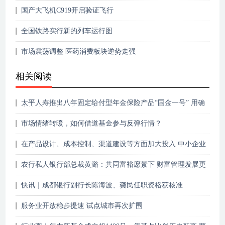
国产大飞机C919开启验证飞行
全国铁路实行新的列车运行图
市场震荡调整 医药消费板块逆势走强
相关阅读
太平人寿推出八年固定给付型年金保险产品“国金一号” 用确
定性“护航”美好生活需求
市场情绪转暖，如何借道基金参与反弹行情？
在产品设计、成本控制、渠道建设等方面加大投入 中小企业
保险发力破解供需两难
农行私人银行部总裁黄潞：共同富裕愿景下 财富管理发展更
要强调“以人为本”
快讯｜成都银行副行长陈海波、龚民任职资格获核准
服务业开放稳步提速 试点城市再次扩围