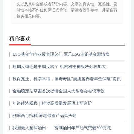
文以及其中全部或者部分内容、文字的真实性、完整性、及
时性本站不作任何保证或承诺，请读者仅作参考，并请自行
核实相关内容。
猜你喜欢
ESG基金年内业绩表现欠佳 两只ESG主题基金遭清盘
短期反弹还是中期反转？ 机构对消费板块分歧加大
投保宽泛、稳享幸福，国寿寿险“满满盈养老年金保险”提供
养老新选择
金融稳定法草案首次提请全国人大常委会会议审议
年终经济观察｜推动高质量发展迈上新台阶
利率高可抵税 养老储蓄产品风头劲
我国最大超深油田——富满油田年产油气突破300万吨