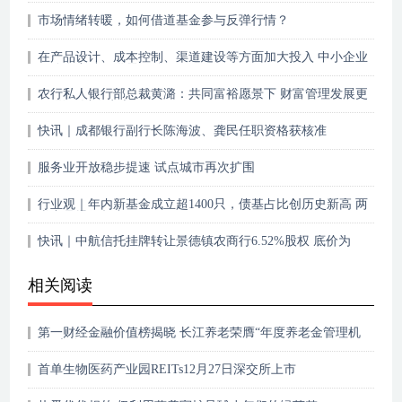
市场情绪转暖，如何借道基金参与反弹行情？
在产品设计、成本控制、渠道建设等方面加大投入 中小企业
保险发力破解供需两难
农行私人银行部总裁黄潞：共同富裕愿景下 财富管理发展更
要强调“以人为本”
快讯｜成都银行副行长陈海波、龚民任职资格获核准
服务业开放稳步提速 试点城市再次扩围
行业观｜年内新基金成立超1400只，债基占比创历史新高 两
类产品爆款频出
快讯｜中航信托挂牌转让景德镇农商行6.52%股权 底价为
1.56亿元
相关阅读
第一财经金融价值榜揭晓 长江养老荣膺“年度养老金管理机
构”大奖
首单生物医药产业园REITs12月27日深交所上市