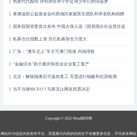
热爱代代相传 伊利用营养守护足球少年们的绿茵梦
泰康溢彩公益基金会向西城区家庭医生团队和养老机构捐赠
血氧仪，方便老人监测血氧健康
国务院国资委首次发布 中国太保入选《国资国企社会责任蓝
皮书》和先锋100指数
私募仓位指数上涨 百亿私募加仓力度大
广东：“澳车北上”车主可澳门投保 内地理赔
“金融活水”助力重庆制造业企业复工复产
北京：解除隔离后可返岗复工 无需进行核酸和抗原检测
当不当推特CEO？马斯克让网友投票决定
Copyright © 2022
Metal财经网
网站作为信息内容发布平台，页面展示内容的目的在于传播更多信息，不代表本网站