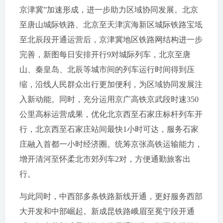
京津冀”加速形成，进一步助力区域协同发展。北京
至唐山城际铁路、北京至天津滨海新区城际铁路宝坻
至北辰段开通运营后，京津冀地区铁路网结构进一步
完善，新图每日安排开行9对城际列车，北京至唐
山、秦皇岛、北辰等城市间的列车运行时间得到压
缩，沿线人民群众出行更加便利，为区域协同发展注
入新动能。同时，充分运用京广高铁京武段时速350
公里高标运营成果，优化北京西至石家庄标杆列车开
行，北京西至石家庄站间最快1小时可达，服务石家
庄融入首都一小时经济圈。统筹京张高铁运输能力，
增开清河至怀柔北市郊列车2对，方便通勤旅客出
行。
与此同时，中西部多条铁路新线开通，更好服务西部
大开发和中部崛起。新成昆铁路峨眉至冕宁段开通