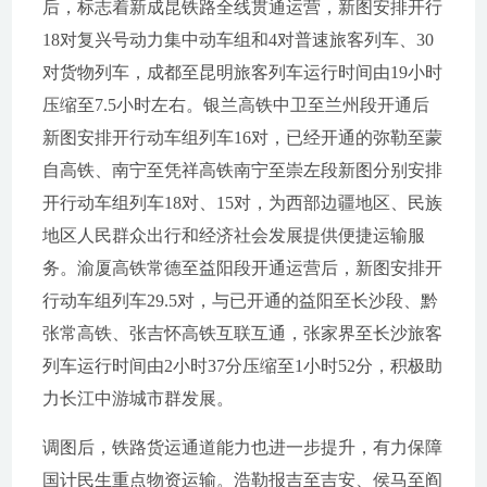
后，标志着新成昆铁路全线贯通运营，新图安排开行
18对复兴号动力集中动车组和4对普速旅客列车、30
对货物列车，成都至昆明旅客列车运行时间由19小时
压缩至7.5小时左右。银兰高铁中卫至兰州段开通后
新图安排开行动车组列车16对，已经开通的弥勒至蒙
自高铁、南宁至凭祥高铁南宁至崇左段新图分别安排
开行动车组列车18对、15对，为西部边疆地区、民族
地区人民群众出行和经济社会发展提供便捷运输服
务。渝厦高铁常德至益阳段开通运营后，新图安排开
行动车组列车29.5对，与已开通的益阳至长沙段、黔
张常高铁、张吉怀高铁互联互通，张家界至长沙旅客
列车运行时间由2小时37分压缩至1小时52分，积极助
力长江中游城市群发展。
调图后，铁路货运通道能力也进一步提升，有力保障
国计民生重点物资运输。浩勒报吉至吉安、侯马至阎