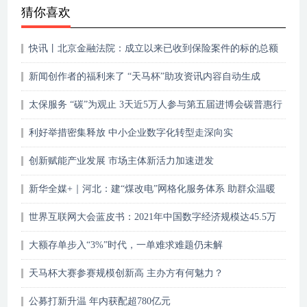
猜你喜欢
快讯丨北京金融法院：成立以来已收到保险案件的标的总额
近12亿
新闻创作者的福利来了 “天马杯”助攻资讯内容自动生成
太保服务 “碳”为观止 3天近5万人参与第五届进博会碳普惠行
动计划
利好举措密集释放 中小企业数字化转型走深向实
创新赋能产业发展 市场主体新活力加速迸发
新华全媒+｜河北：建“煤改电”网格化服务体系 助群众温暖
过冬
世界互联网大会蓝皮书：2021年中国数字经济规模达45.5万
亿元
大额存单步入“3%”时代，一单难求难题仍未解
天马杯大赛参赛规模创新高 主办方有何魅力？
公募打新升温 年内获配超780亿元