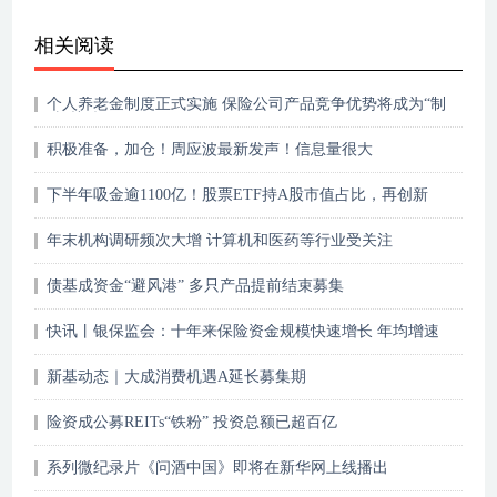
相关阅读
个人养老金制度正式实施 保险公司产品竞争优势将成为“制
胜”关键
积极准备，加仓！周应波最新发声！信息量很大
下半年吸金逾1100亿！股票ETF持A股市值占比，再创新
高！
年末机构调研频次大增 计算机和医药等行业受关注
债基成资金“避风港” 多只产品提前结束募集
快讯丨银保监会：十年来保险资金规模快速增长 年均增速
15.6%
新基动态｜大成消费机遇A延长募集期
险资成公募REITs“铁粉” 投资总额已超百亿
系列微纪录片《问酒中国》即将在新华网上线播出