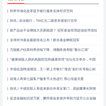
利率市场化改革提升银行服务实体经济空间
快讯 | 农业银行：700亿元二级资本债发行完毕
新产品会不会继续大买新能源？ 冠军基金经理赵诣说寻找结
构性机会
全球对冲基金最新排名公布！桥水基金蝉联冠军
万能账户结算利率持续下降，增额终身寿险“重出江湖”
“健康保险人群的风险防范和健康管理”论坛在京举办，中国
平安分享“保险+健康管理”创新成果
市场化选聘成潮流，又一家上市银行“海选”副行长等核心岗
位
前海人寿第七届客户服务节火热进行 用心传递关爱
快讯丨中德安联人寿迎来新任外资女掌门，原副董事长阿努
莎·塔夫拉吉出任
促进金融知识进万家，鹏华基金多措并举助力提升公众金融
素养