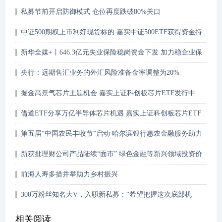
私募节前开启防御模式 仓位再度跌破80%关口
中证500期权上市利好现货标的 嘉实中证500ETF获得资金持
续买入
新华全媒+丨646.3亿元失业保险稳岗资金下发 加力稳企业保
民生
央行：远期售汇业务的外汇风险准备金率调整为20%
掘金高景气芯片主题机会 嘉实上证科创板芯片ETF发行中
借道ETF分享万亿半导体芯片机遇 嘉实上证科创板芯片ETF
重磅发售中
第五届“中国农民丰收节”启动 哈尔滨银行惠农金融服务助力
乡村振兴
新获批理财公司产品陆续“面市” 绿色金融等新兴领域投资价
值仍待挖掘
前海人寿多措并举助力乡村振兴
300万粉丝知名大V，入职新私募：“希望把握这次底部机
会”！
相关阅读